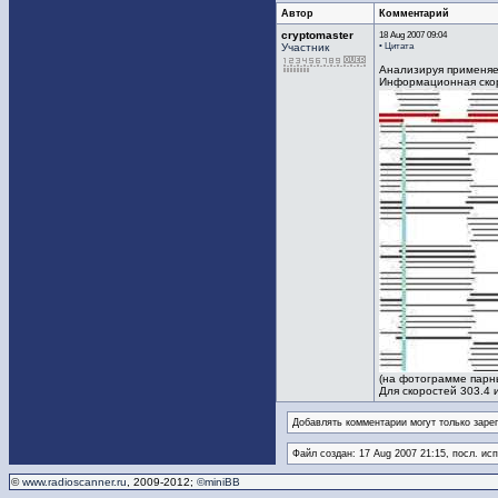
Автор
Комментарий
cryptomaster
18 Aug 2007 09:04
• Цитата
Участник
Анализируя применяем
Информационная скор
(на фотограмме парн
Для скоростей 303.4 
Добавлять комментарии могут только заре
Файл создан: 17 Aug 2007 21:15, посл. ис
©
www.radioscanner.ru
, 2009-2012;
©miniBB