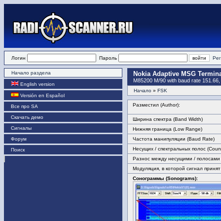
Логин
Пароль
Рег
Начало раздела
Nokia Adaptive MSG Termin
M85200 M/90 with baud rate 151.66,
English version
Начало
»
FSK
Versión en Español
Разместил (Author):
Все про SA
Скачать демо
Ширина спектра (Band Width)
Сигналы
Нижняя граница (Low Range)
Форум
Частота манипуляции (Baud Rate)
Несущих / спектральных полос (Count 
Поиск
Разнос между несущими / полосами (
Модуляция, в которой сигнал принят
Сонограммы (Sonograms):