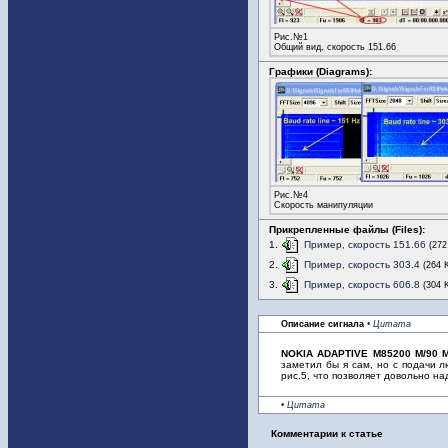
Рис.№1
Общий вид, скорость 151.66
Графики (Diagrams):
Рис.№4
Скорость манипуляции
Прикрепленные файлы (Files):
1.
Пример, скорость 151.66
(272
2.
Пример, скорость 303.4
(264 
3.
Пример, скорость 606.8
(304 
Описание сигнала
• Цитата
NOKIA ADAPTIVE M85200 M/90 
заметил бы я сам, но с подачи 
рис.5, что позволяет довольно н
• Цитата
Комментарии к статье