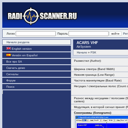
Логин
Пароль
Рег
Начало раздела
ACARS VHF
AirSystem
English version
Начало
»
FSK
Versión en Español
Разместил (Author):
Все про SA
Скачать демо
Ширина спектра (Band Width)
Сигналы
Нижняя граница (Low Range)
Форум
Частота манипуляции (Baud Rate)
Несущих / спектральных полос (Count of
Поиск
Разнос между несущими / полосами (S
carriers)
Модуляция, в которой сигнал принят (
Сонограммы (Sonograms):