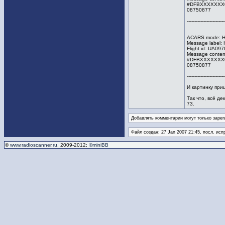
#DFBXXXXXXX0
08750877
--------------------
ACARS mode: H A
Message label: 
Flight id: UA0
Message content
#DFBXXXXXXX0
08750877
--------------------
И картинку при
Так что, всё д
73.
Добавлять комментарии могут только зарег
Файл создан: 27 Jan 2007 21:45, посл. исп
©
www.radioscanner.ru
, 2009-2012;
©miniBB