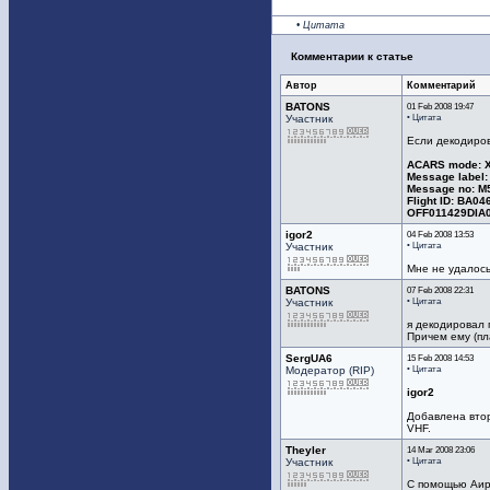
• Цитата
Комментарии к статье
Автор
Комментарий
BATONS
01 Feb 2008 19:47
• Цитата
Участник
Если декодиров
ACARS mode: X 
Message label: 
Message no: M
Flight ID: BA04
OFF011429DIA
igor2
04 Feb 2008 13:53
• Цитата
Участник
Мне не удалось
BATONS
07 Feb 2008 22:31
• Цитата
Участник
я декодировал 
Причем ему (пл
SergUA6
15 Feb 2008 14:53
• Цитата
Модератор (RIP)
igor2
Добавлена втор
VHF.
Theyler
14 Mar 2008 23:06
• Цитата
Участник
С помощью Аир