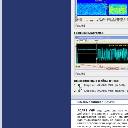
Рис.№1
Графики (Diagrams):
Рис.№2
Прикрепленные файлы (Files):
1.
Образец ACARS VHF
(67.5 Kb)
2.
Образец ACARS VHF, получен и
Описание сигнала
• Цитата
ACARS VHF
, еще одна система ис
действия ограничена рабочим ди
представляет собой GFSK манип
идентификацией быть не должно, в
имеет особенности хорошо видные п
как в силу очень непродолжительно