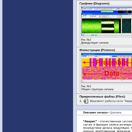
Графики (Diagrams):
Рис.№2
Демодуляция сигнала
Иллюстрации (Pictures):
Рис.№3
Общая структура сигнала
Прикрепленные файлы (Files):
1.
Фрагмент работы сети "Авар
Описание сигнала
• Цитата
"Аварис"
- отечественная систе
так же и функции записи речевых
посредством дельта модуляции, 
хорошо криптованные передачи. 