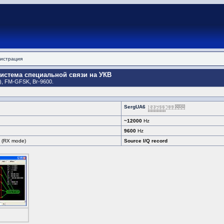
истрация
система специальной связи на УКВ
HF), FM-GFSK, Br-9600.
SergUA6
~12000
Hz
9600
Hz
 (RX mode)
Source I/Q record