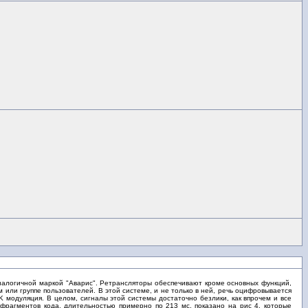
налогичной маркой "Аварис". Ретрансляторы обеспечивают кроме основных функций,
или группе пользователей. В этой системе, и не только в ней, речь оцифровывается
 модуляция. В целом, сигналы этой системы достаточно безлики, как впрочем и все
фрагментов кода, длительностью примерно по 213 мс, показано на рис 4, которые