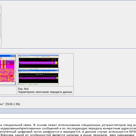
Рис.№4
Характерное окончание передачи данных
ис"
(5104.1 Kb)
ма специальной связи. В основе лежит использование специальных ретрансляторов под а
 кодированых/криптованных сообщений и их последующую передачу конкретным адресатам 
полученный цифровой поток шифруется и передается, в данном случае используется GFSK
Впрочем одной из особенностей является наличие в конце передачи, двух одинаковых 