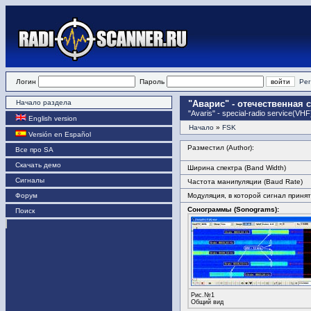
Логин
Пароль
Рег
Начало раздела
"Аварис" - отечественная 
"Avaris" - special-radio service(V
English version
Начало
»
FSK
Versión en Español
Разместил (Author):
Все про SA
Скачать демо
Ширина спектра (Band Width)
Сигналы
Частота манипуляции (Baud Rate)
Форум
Модуляция, в которой сигнал принят
Сонограммы (Sonograms):
Поиск
Рис.№1
Общий вид