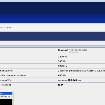
истрация
SergUA6
1200
Hz
900
Hz
1200
Hz
of Carriers)
2
жестко фиксированных частоты 1200 и
Step between carriers)
600
Hz
оды (ACF)
порядка
138-140
ms
 (RX mode)
NFM