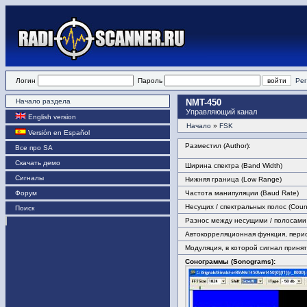
Логин
Пароль
Рег
Начало раздела
NMT-450
Управляющий канал
English version
Начало
»
FSK
Versión en Español
Разместил (Author):
Все про SA
Скачать демо
Ширина спектра (Band Width)
Сигналы
Нижняя граница (Low Range)
Форум
Частота манипуляции (Baud Rate)
Несущих / спектральных полос (Count 
Поиск
Разнос между несущими / полосами (
Автокорреляционная функция, пери
Модуляция, в которой сигнал принят
Сонограммы (Sonograms):