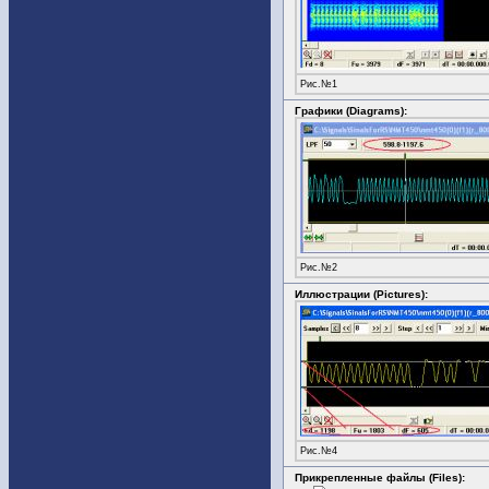
Рис.№1
Графики (Diagrams):
Рис.№2
Иллюстрации (Pictures):
Рис.№4
Прикрепленные файлы (Files):