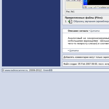
Рис.№1
Прикрепленные файлы (Files):
1.
Образец звучания скремблер
Описание сигнала
• Цитата
Аналоговый не синхронизируем
небольшими вариациями - меньшая 
чего-то попросту слизал) и соотв
• Цитата
Добавлять комментарии могут только зарег
Файл создан: 05 Feb 2007 09:00, посл. исп
©
www.radioscanner.ru
, 2009-2012;
©miniBB