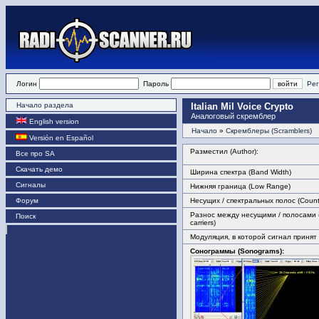
Логин
Пароль
Рег
Начало раздела
Italian Mil Voice Crypto
Аналоговый скремблер
English version
Начало
»
Скремблеры (Scramblers)
Versión en Español
Разместил (Author):
Все про SA
Скачать демо
Ширина спектра (Band Width)
Сигналы
Нижняя граница (Low Range)
Форум
Несущих / спектральных полос (Count 
Разнос между несущими / полосами 
Поиск
carriers)
Модуляция, в которой сигнал принят
Сонограммы (Sonograms):