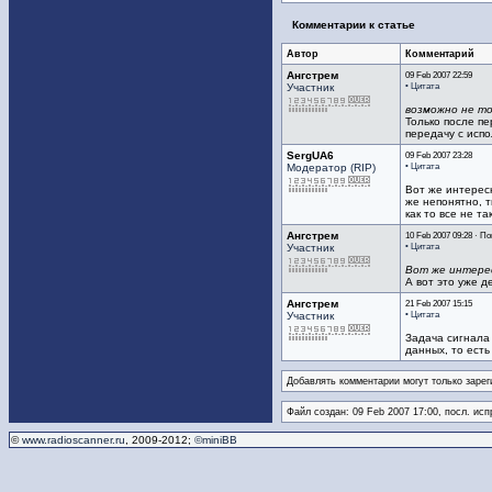
Комментарии к статье
Автор
Комментарий
Ангстрем
09 Feb 2007 22:59
• Цитата
Участник
возможно не то
Только после пе
передачу с исп
SergUA6
09 Feb 2007 23:28
• Цитата
Модератор (RIP)
Вот же интересн
же непонятно, т
как то все не так
Ангстрем
10 Feb 2007 09:28 · По
• Цитата
Участник
Вот же интерес
А вот это уже д
Ангстрем
21 Feb 2007 15:15
• Цитата
Участник
Задача сигнала
данных, то есть
Добавлять комментарии могут только зарег
Файл создан: 09 Feb 2007 17:00, посл. исп
©
www.radioscanner.ru
, 2009-2012;
©miniBB