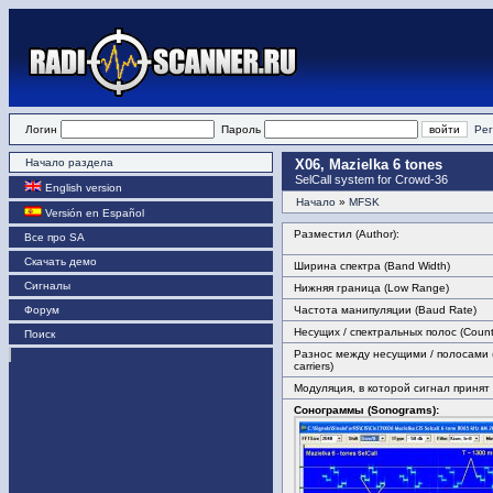
Логин
Пароль
Рег
Начало раздела
X06, Mazielka 6 tones
SelCall system for Crowd-36
English version
Начало
»
MFSK
Versión en Español
Разместил (Author):
Все про SA
Скачать демо
Ширина спектра (Band Width)
Сигналы
Нижняя граница (Low Range)
Форум
Частота манипуляции (Baud Rate)
Несущих / спектральных полос (Count 
Поиск
Разнос между несущими / полосами 
carriers)
Модуляция, в которой сигнал принят
Сонограммы (Sonograms):