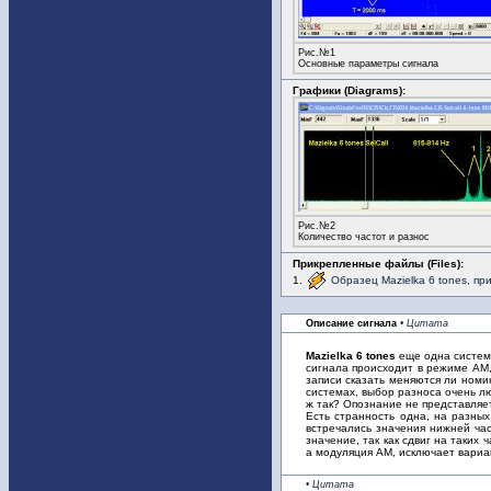
Рис.№1
Основные параметры сигнала
Графики (Diagrams):
Рис.№2
Количество частот и разнос
Прикрепленные файлы (Files):
1.
Образец Mazielka 6 tones, пр
Описание сигнала
• Цитата
Mazielka 6 tones
еще одна система
сигнала происходит в режиме АМ, 
записи сказать меняются ли номи
системах, выбор разноса очень лю
ж так? Опознание не представляет
Есть странность одна, на разны
встречались значения нижней час
значение, так как сдвиг на таких
а модуляция АМ, исключает вариа
• Цитата