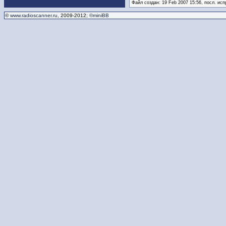
Файл создан: 19 Feb 2007 15:56, посл. исп
©
www.radioscanner.ru
, 2009-2012;
©miniBB