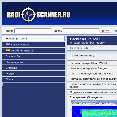
Логин
Пароль
Рег
Начало раздела
Packet AX.25 1200
Amateur mode, but not only
English version
Начало
»
FSK
Versión en Español
Разместил (Author):
Все про SA
Скачать демо
Ширина спектра (Band Width)
Сигналы
Нижняя граница (Low Range)
Форум
Частота манипуляции (Baud Rate)
Несущих / спектральных полос (Count 
Поиск
Разнос между несущими / полосами 
carriers)
Модуляция, в которой сигнал принят
Сонограммы (Sonograms):