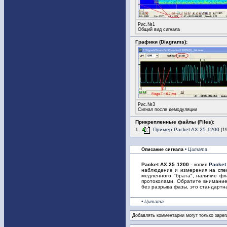
Рис.№1
Общий вид сигнала
Графики (Diagrams):
Рис.№3
Сигнал после демодуляции
Прикрепленные файлы (Files):
1.
Пример Packet AX.25 1200
(1
Описание сигнала
• Цитата
Packet AX.25 1200
- копия
Packet
наблюдение и измерения на спек
медленного "брата", наличие фл
протоколами. Обратите внимание 
без разрыва фазы, это стандартн
• Цитата
Добавлять комментарии могут только зарег