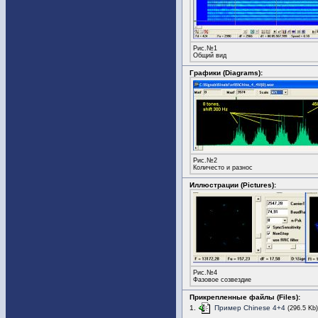
Рис.№1
Общий вид
Графики (Diagrams):
Рис.№2
Количесто и разнос
Иллюстрации (Pictures):
Рис.№4
Фазовое созвездие
Прикрепленные файлы (Files):
1.
Пример Chinese 4+4
(296.5 Kb)