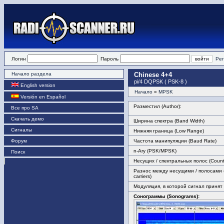
Логин
Пароль
Рег
Начало раздела
Chinese 4+4
pi/4 DQPSK ( PSK-8 )
English version
Начало
»
MPSK
Versión en Español
Разместил (Author):
Все про SA
Скачать демо
Ширина спектра (Band Width)
Сигналы
Нижняя граница (Low Range)
Форум
Частота манипуляции (Baud Rate)
n-Ary (PSK/MPSK)
Поиск
Несущих / спектральных полос (Count 
Разнос между несущими / полосами 
carriers)
Модуляция, в которой сигнал принят
Сонограммы (Sonograms):