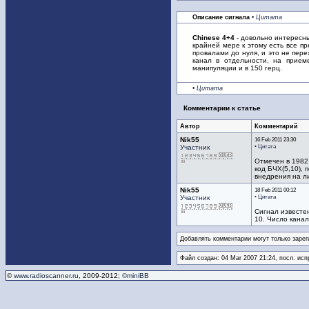
Описание сигнала
• Цитата
Chinese 4+4
- довольно интересны
крайней мере к этому есть все пр
провалами до нуля, и это не пер
канал в отдельности, на прием
манипуляции и в 150 герц.
• Цитата
Комментарии к статье
Автор
Комментарий
Nik55
16 Feb 2011 23:30
• Цитата
Участник
Отмечен в 1982
код БЧХ(5,10), 
внедрения на ли
Nik55
18 Feb 2011 00:12
• Цитата
Участник
Сигнал известе
10. Число кана
Добавлять комментарии могут только зарег
Файл создан: 04 Mar 2007 21:24, посл. исп
©
www.radioscanner.ru
, 2009-2012;
©miniBB