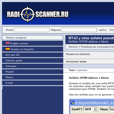
Логин
Пароль
Рег
Начало раздела
MT-63 y otras señales pseu
Señales OFDM atípicas o falsas.
English version
Начало
»
Руководство пользователя
Versión en Español
Разместил (Author):
Все про SA
Скачать демо
Авторские права
Сигналы
Текст
• Цитата
Форум
Поиск
Señales OFDM atípicas o falsas.
E-mail
Durante el análisis de una señal MT-6
de entender estas señales tan parti
estandard para OFDM. También ha habid
Hay tres señales que no se generan