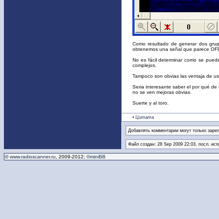
Como resultado de generar dos grupo
obtenemos una señal que parece OFD
No es fácil determinar como se pued
complejos.
Tampoco son obvias las ventaja de us
Seria interesante saber el por qué de
no se ven mejoras obvias.
Suerte y al toro.
• Цитата
Добавлять комментарии могут только заре
Файл создан: 28 Sep 2009 22:03, посл. ис
©
www.radioscanner.ru
, 2009-2012;
©miniBB