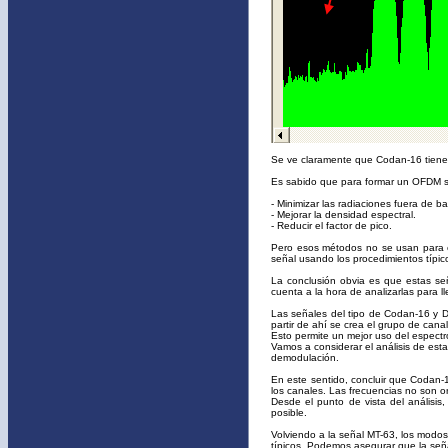
Se ve claramente que Codan-16 tiene 
Es sabido que para formar un OFDM se
- Minimizar las radiaciones fuera de b
- Mejorar la densidad espectral.
- Reducir el factor de pico.
Pero esos métodos no se usan para ob
señal usando los procedimientos típi
La conclusión obvia es que estas s
cuenta a la hora de analizarlas para l
Las señales del tipo de Codan-16 y D
partir de ahí se crea el grupo de can
Esto permite un mejor uso del espect
Vamos a considerar el análisis de es
demodulación.
En este sentido, concluir que Codan-1
los canales. Las frecuencias no son o
Desde el punto de vista del análisis
posible.
Volviendo a la señal MT-63, los modo
típicos. Podemos asegurar que la señ