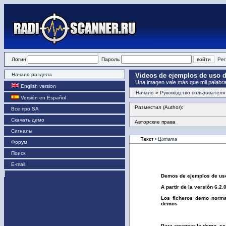
Логин
Пароль
Рег
Начало раздела
Videos de ejemplos de uso 
Una imagen vale más que mil palabra
English version
Начало
»
Руководство пользователя
Versión en Español
Разместил (Author):
Все про SA
Скачать демо
Авторские права
Сигналы
Текст
• Цитата
Форум
Поиск
E-mail
Demos de ejemplos de us
A partir de la versión 6.2
Los ficheros demo norma
demos
Para arrancar la demo, se