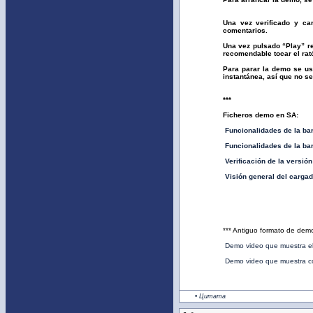
Una vez verificado y ca
comentarios.
Una vez pulsado “Play” re
recomendable tocar el rat
Para parar la demo se us
instantánea, así que no s
***
Ficheros demo en SA:
Funcionalidades de la bar
Funcionalidades de la bar
Verificación de la versión
Visión general del cargad
*** Antiguo formato de dem
Demo video que muestra el 
Demo video que muestra co
• Цитата