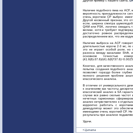
Другой пример с нашего сайта,
D
Наличие подобного пика на ACF, 
вероятность принадлежности сиг
очень коротком CP выброс имеет
Другой косвенный признак, это о
если, ширина спектра шумоподобн
QAM или PSK, логично ожидать та
велики, хотя и требуют подтверж
достаточно ровное распределе
распределением все, что им взду
Наличие выброса на ACF говорит 
длительностью короче 2-3 мс, по
это не играет особой роли, но 
разноса между каналами Shift, и 
основном точностью изме
(41.6(6)-37.6)/(41.6(6)*37.6)~0.00
Конечно, для качественного ана
попытка создания подобного ана
позволяет гораздо более глубже
полного решения проблем анал
классического анализа.
В отличии от универсального дем
к значениям как частоты дискрет
классический анализ в SA гарант
случае все равно сколько частот
нечетных гармониках сформирова
анализ нечувствителен к отдельн
корректно работать с коротким
демодулятор может это обеспечи
имеющими очень короткий CP. Не 
результаты при анализе подавляю
Удачи.
• Цитата