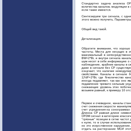
Стандартно задача анализа OF
количества каналов, модуляции в
если такие имеются.
Синтезируем три сигнала, с одни
этого можно получить. Параметры 
Общий вид такой.
Детализация.
Обратите внимание, что хорошо 
частоты. Места для несущих в 
максимальный в непосредственн
BW=2*Br, и внутри сигнала кана
шум несет в себе информацию о с
наблюдение, крайние каналы в си
даже в сигнале без CP существуе
означает, что наличие немодули
свойствами. Каналы в сигнале 
1)*dF+2*Br, где N-количество ка
иногда подавляют, так как оно я
подавление чревато сильным уху
снижающие уровень этих побочны
возьмем равный, к примеру 10 отс
Первое и очевидное, каналы стан
счет снижения скорости манипуля
счет усреднения на сонограммах 
Длинна CP равная длине символ
OFDM сигнал в категорию классич
"грязные" позиции в сетке частот
к нулю, то в случае использован
но это искусственное нарушение,
отдать на растерзание МСИ этот