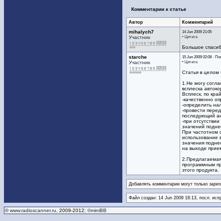
Комментарии к статье
Автор
Комментарий
mihalych7
14 Jun 2009 21:05
• Цитата
Участник
Большое спасиб
starche
15 Jun 2009 02:08 · По
• Цитата
Участник
Статья в целом 
1.Не могу согл
всплеска авток
Всплеск, по кра
-качественно о
-определить нал
-провести пере
последующий а
-при отсутстви
значений поднес
При частотном 
использование 
значения подне
на выходе прие
2.Предлагаемая
программным пр
этого продукта.
Добавлять комментарии могут только зарег
Файл создан: 14 Jun 2009 18:13, посл. исп
©
www.radioscanner.ru
, 2009-2012;
©miniBB