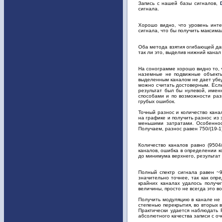
Запись с нашей базы сигналов,
сигнала.
Хорошо видно, что уровень инте
сигнала, что бы получить максима
Оба метода взятия огибающей да
так ли это, выделив нижний канал
На сонограмме хорошо видно то, ч
наземные не подвижные объекты,
выделенным каналом не дает убе
можно считать достоверным. Если
результат был бы нулевой, имен
способами и по возможности раз
грубых ошибок.
Точный разнос и количество кана
на графике и получить разнос из
меньшими затратами. Особеннос
Получаем, разнос равен 750/(19-1
Количество каналов равно (9504
каналов, ошибка в определении к
до минимума верхнего, результат 
Полный спектр сигнала равен ~95
значительно точнее, так как оп
крайних каналах удалось получи
величины, просто не всегда это в
Получить модуляцию в канале не 
степенью перекрытия, во вторых 
Практически удается наблюдать
абсолютного качества записи с 