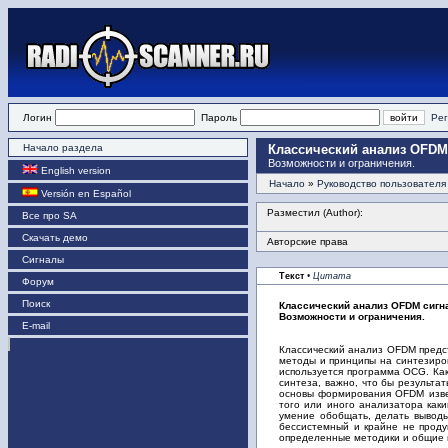
Логин
Пароль
Рег
Начало раздела
Классический анализ OFDM
Возможности и ограничения.
English version
Начало
»
Руководство пользователя
Versión en Español
Разместил (Author):
Все про SA
Скачать демо
Авторские права
Сигналы
Текст
• Цитата
Форум
Поиск
Классический анализ OFDM сигн
Возможности и ограничения.
E-mail
Классический анализ OFDM предс
методы и принципы на синтезиро
используется программа OCG. Как
синтеза, важно, что бы результа
основы формирования OFDM извес
того или иного анализатора как
умение обобщать, делать выводы
бессистемный и крайне не проду
определенные методики и общие п