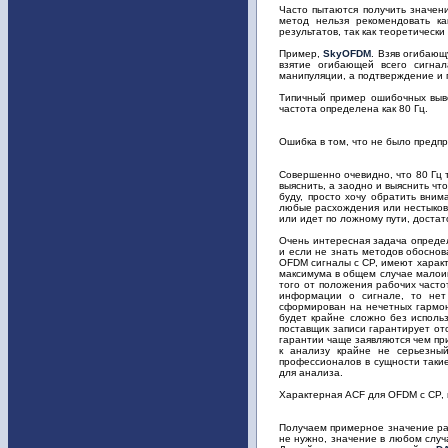
Часто пытаются получить значен
метод нельзя рекомендовать ка
результатов, так как теоретически
Пример,
SkyOFDM
. Взяв огибающ
взятие огибающей всего сигна
манипуляции, а подтверждение и 
Типичный пример ошибочных выво
частота определена как 80 Гц.
Ошибка в том, что не было предпр
Совершенно очевидно, что 80 Гц 
выяснить, а заодно и выяснить чт
буду, просто хочу обратить вни
любые расхождения или нестыковк
или идет по ложному пути, доста
Очень интересная задача опреде
и если не знать методов обоснов
OFDM сигналы с CP, имеют характ
максимума в общем случае малоин
того от положения рабочих часто
информации о сигнале, то нет 
сформирован на нечетных гармони
будет крайне сложно без использ
поставщик записи гарантирует от
гарантии чаще заявляются чем при
к анализу крайне не серьезны
профессионалов в сущности такие
для анализа.
Характерная ACF для OFDM с CP, 
Получаем примерное значение разн
не нужно, значение в любом случ