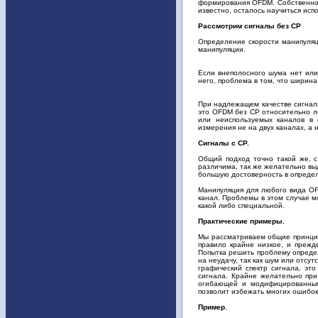
формирования OFDM. Собственно 
известно, осталось научиться испо
Рассмотрим сигналы без CP
Определение скорости манипуляц
манипуляции.
Если внеполосного шума нет или
него, проблема в том, что ширина
При надлежащем качестве сигнала
это OFDM без CP относительно лег
или неиспользуемых каналов в 
измерения не на двух каналах, а 
Сигналы с CP.
Общий подход точно такой же, с
различима, так же желательно вы
большую достоверность в опреде
Манипуляция для любого вида OF
канал. Проблемы в этом случае м
какой либо специальной.
Практические примеры.
Мы рассматриваем общие принципы
правило крайне низкое, и прежд
Попытка решить проблему определ
на неудачу, так как шум или отс
графический спектр сигнала, эт
сигнала. Крайне желательно при
огибающей и модифицированным
позволит избежать многих ошибок
Пример.