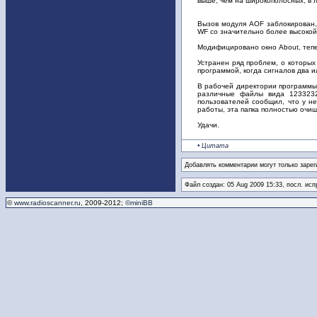
выше, чем на широкополосных, в 
Вызов модуля AOF заблокирован,
WF со значительно более высокой
Модифицировано окно About, тепе
Устранен ряд проблем, о которых
программой, когда сигналов два 
В рабочей директории программы 
различные файлы вида 1233232
пользователей сообщил, что у н
работы, эта папка полностью очищ
Удачи.
• Цитата
Добавлять комментарии могут только зарег
Файл создан: 05 Aug 2009 15:33, посл. исп
©
www.radioscanner.ru
, 2009-2012;
©miniBB