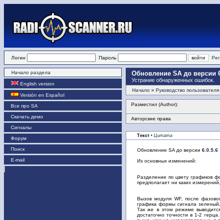
Логин
Пароль
Рег
Начало раздела
Обновление SA до версии 6
Устрание обнаруженных ошибок.
English version
Начало
»
Руководство пользователя
Versión en Español
Разместил (Author):
Все про SA
Скачать демо
Авторские права
Сигналы
Текст
• Цитата
Форум
Поиск
Обновление SA до версии
6.0.5.6
E-mail
Из основных изменений:
Разделение по цвету графиков ф
предполагает ни каких измерений,
Вызов модуля WF, после фазовог
графика формы сигнала зеленый, 
Так же в этом режиме выводится
достаточно точности в 1-2 герца