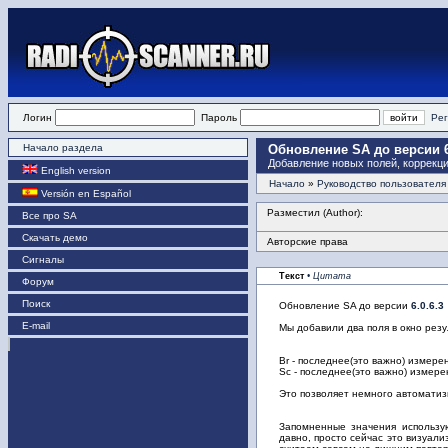
Логин
Пароль
Рег
Начало раздела
Обновление SA до версии 6
Добавление новых полей, коррекц
English version
Начало
»
Руководство пользователя
Versión en Español
Разместил (Author):
Все про SA
Скачать демо
Авторские права
Сигналы
Текст
• Цитата
Форум
Поиск
Обновление SA до версии
6.0.6.3
E-mail
Мы добавили два поля в окно резу
Br - последнее(это важно) измере
Sc - последнее(это важно) измере
Это позволяет немного автоматиз
Запомненные значения использу
давно, просто сейчас это визуал