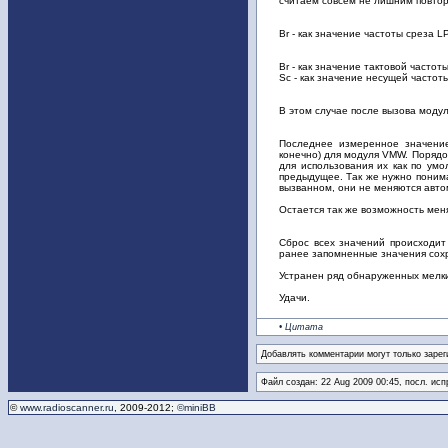
считаем совсем не лишним повтори
Br - как значение частоты среза 
Br - как значение тактовой частот
Sc - как значение несущей частот
В этом случае после вызова модуля
Последнее измеренное значение
конечно) для модуля VMW. Порядо
для использования их как по ум
предыдущее. Так же нужно понима
вызванном, они не меняются авто
Остается так же возможность меня
Сброс всех значений происходит
ранее запомненные значения сохр
Устранен ряд обнаруженных мелких
Удачи.
• Цитата
Добавлять комментарии могут только зарег
Файл создан: 22 Aug 2009 00:45, посл. исп
©
www.radioscanner.ru
, 2009-2012;
©miniBB